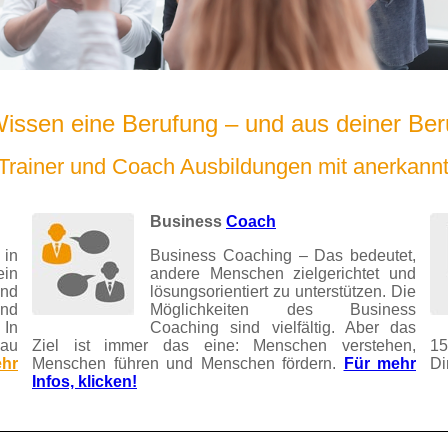
ssen eine Berufung – und aus deiner Ber
- Trainer und Coach Ausbildungen mit anerkann
Business
Coach
 in
Business Coaching – Das bedeutet,
ein
andere Menschen zielgerichtet und
und
lösungsorientiert zu unterstützen.
Die
und
Möglichkeiten des Business
 In
Coaching sind vielfältig. Aber das
nau
Ziel ist immer das eine: Menschen verstehen,
15
hr
Menschen führen und Menschen fördern.
Für mehr
Di
Infos, klicken!